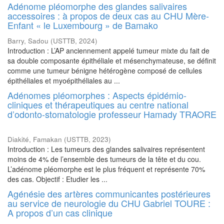
Adénome pléomorphe des glandes salivaires
accessoires : à propos de deux cas au CHU Mère-
Enfant « le Luxembourg » de Bamako
Barry, Sadou
(
USTTB
,
2024
)
Introduction : L’AP anciennement appelé tumeur mixte du fait de
sa double composante épithéliale et mésenchymateuse, se définit
comme une tumeur bénigne hétérogène composé de cellules
épithéliales et myoépithéliales au ...
Adénomes pléomorphes : Aspects épidémio-
cliniques et thérapeutiques au centre national
d’odonto-stomatologie professeur Hamady TRAORE
Diakité, Famakan
(
USTTB
,
2023
)
Introduction : Les tumeurs des glandes salivaires représentent
moins de 4% de l’ensemble des tumeurs de la tête et du cou.
L’adénome pléomorphe est le plus fréquent et représente 70%
des cas. Objectif : Etudier les ...
Agénésie des artères communicantes postérieures
au service de neurologie du CHU Gabriel TOURE :
A propos d’un cas clinique