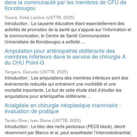
dans la communauté par les membres de CFU de
Konobougou
Traoré, Koké Lamine
(
USTTB
,
2025
)
Introduction : La causerie éducative étant essentiellement des
activités de promotion de la santé qui s’appuie sur l’information et
la communication, le Centre de Santé Communautaire
Universitaire de Konobougou a sollicité ...
Amputation pour artériopathie oblitérante des
membres inférieurs dans le service de chirurgie A
du CHU Point-G
Tangara, Daouda
(
USTTB
,
2025
)
Introduction : Les amputations des membres inférieurs sont des
événements redoutés qui entrainent une morbidité et une
mortalité importante. Le but de cette étude était d’étudier les
amputations pour artériopathie oblitérante ...
Analgésie en chirurgie néoplasique mammaire :
évaluation de pratique
Tamko Simo, Ivan Stone
(
USTTB
,
2025
)
Introduction : Le bloc des nerfs pectoraux (PECS block), décrit
récemment par Blanco et al, peut anesthésier l’intercostobrachial,