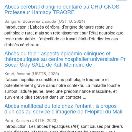
Abcès cérébral d’origine dentaire au CHU-CNOS
Professeur Hamady TRAORE
Sangaré, Bouréima Daouda
(
USTTB
,
2024
)
Introduction : L’abcès cérébral d’origine dentaire reste une
pathologie rare, mais son retentissement sur l’état neurologique
reste redoutable. L’objectif de ce travail était d’étudier les cas
d’abcès cérébraux ...
Abcès du foie : aspects épidémio-cliniques et
thérapeutiques au centre hospitalier universitaire Pr
Bocar Sidy SALL de Kati Mémoire de
Koné, Assana
(
USTTB
,
2025
)
L’abcès hépatique constitue une pathologie fréquente et
potentiellement grave dans notre contexte. La maladie touche
surtout l’adulte jeune, avec une prédominance masculine, et
survient le plus souvent dans un contexte ...
Abcès multifocal du foie chez l’enfant : à propos
d’un cas au service d’imagerie de l’Hôpital du Mali
Paré, Kassim
(
USTTB
,
2023
)
Introduction. Les abcès hépatiques (AH) sont causés par divers