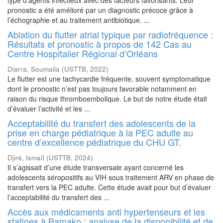
type d’agents infectieux avec des facteurs favorisants. Leur
pronostic a été amélioré par un diagnostic précoce grâce à
l’échographie et au traitement antibiotique. ...
Ablation du flutter atrial typique par radiofréquence :
Résultats et pronostic à propos de 142 Cas au
Centre Hospitalier Régional d’Orléans
Diarra, Soumaila
(
USTTB
,
2022
)
Le flutter est une tachycardie fréquente, souvent symptomatique
dont le pronostic n’est pas toujours favorable notamment en
raison du risque thromboembolique. Le but de notre étude était
d’évaluer l’activité et les ...
Acceptabilité du transfert des adolescents de la
prise en charge pédiatrique à la PEC adulte au
centre d’excellence pédiatrique du CHU GT.
Djiré, Ismaïl
(
USTTB
,
2024
)
Il s’agissait d’une étude transversale ayant concerné les
adolescents séropositifs au VIH sous traitement ARV en phase de
transfert vers la PEC adulte. Cette étude avait pour but d’évaluer
l’acceptabilité du transfert des ...
Accès aux médicaments anti hypertenseurs et les
statines à Bamako : analyse de la disponibilité et de