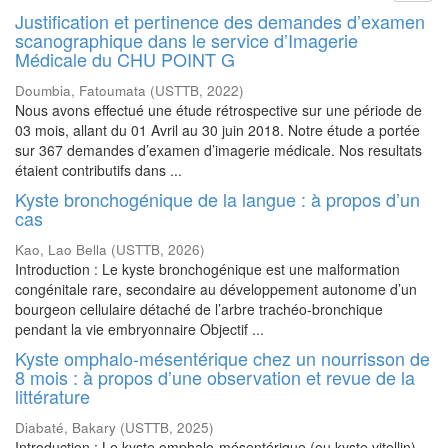
Justification et pertinence des demandes d’examen
scanographique dans le service d’Imagerie
Médicale du CHU POINT G
Doumbia, Fatoumata
(
USTTB
,
2022
)
Nous avons effectué une étude rétrospective sur une période de
03 mois, allant du 01 Avril au 30 juin 2018. Notre étude a portée
sur 367 demandes d’examen d’imagerie médicale. Nos resultats
étaient contributifs dans ...
Kyste bronchogénique de la langue : à propos d’un
cas
Kao, Lao Bella
(
USTTB
,
2026
)
Introduction : Le kyste bronchogénique est une malformation
congénitale rare, secondaire au développement autonome d’un
bourgeon cellulaire détaché de l’arbre trachéo-bronchique
pendant la vie embryonnaire Objectif ...
Kyste omphalo-mésentérique chez un nourrisson de
8 mois : à propos d’une observation et revue de la
littérature
Diabaté, Bakary
(
USTTB
,
2025
)
Introduction : Le kyste omphalo-mésentérique (ou kyste vitellin)