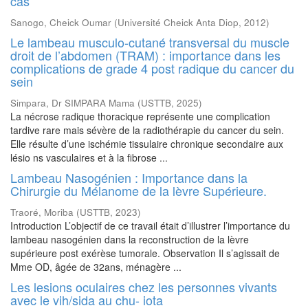
cas
Sanogo, Cheick Oumar
(
Université Cheick Anta Diop
,
2012
)
Le lambeau musculo-cutané transversal du muscle
droit de l’abdomen (TRAM) : importance dans les
complications de grade 4 post radique du cancer du
sein
Simpara, Dr SIMPARA Mama
(
USTTB
,
2025
)
La nécrose radique thoracique représente une complication
tardive rare mais sévère de la radiothérapie du cancer du sein.
Elle résulte d’une ischémie tissulaire chronique secondaire aux
lésio ns vasculaires et à la fibrose ...
Lambeau Nasogénien : Importance dans la
Chirurgie du Mélanome de la lèvre Supérieure.
Traoré, Moriba
(
USTTB
,
2023
)
Introduction L’objectif de ce travail était d’illustrer l’importance du
lambeau nasogénien dans la reconstruction de la lèvre
supérieure post exérèse tumorale. Observation Il s’agissait de
Mme OD, âgée de 32ans, ménagère ...
Les lesions oculaires chez les personnes vivants
avec le vih/sida au chu- iota