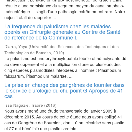
résulte d’une persistance du segment moyen du canal omphalo-
mésentérique. Il s’agit d’une pathologie extrêmement rare. Notre
objectif était de rapporter ...
La fréquence du paludisme chez les malades
opérés en Chirurgie générale au Centre de Santé
de référence de la Commune I.
Diarra, Yaya
(
Université des Sciences, des Techniques et des
Technologies de Bamako
,
2019
)
Le paludisme est une érythrocytopathie fébrile et hémolysante dû
au développement et à la multiplication d’une ou plusieurs des
cinq espèces plasmodiales inféodées à l’homme : Plasmodium
falciparum, Plasmodium malariae, ...
La prise en charge des gangrènes de fournier dans
le service d'urologie du chu point G Àpropos de 41
cas
Issa Nagazié, Traore
(
2016
)
Nous avons mené une étude transversale de ianvier 2009 à
décembre 2015. Au cours de cette étude nous avons colligé 41
cas de Gangrène de Fournier , dont 10 ont cicatrisé sans plastie
et 27 ont bénéficié une plastie scrotale ...