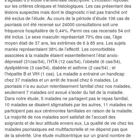
sur les critères cliniques et histologiques. Les cas présentant des
lésions suspectes mais dont le diagnostic n’est pas tranché ont
été exclus de l’étude. Au cours de la période d’étude 106 cas de
psoriasis ont été recensé sur 24000 consultations soit une
fréquence hospitalière de 0,44%. Parmi ces cas recensés 54 ont
été inclus. Le sexe masculin représentait 70% des cas, l’âge
moyen était de 37 ans, les extrêmes de 6 à 85 ans. Les sujets
mariés représentaient 38% de l’effectif. Les comorbidités
associées à la maladie étaient essentiellement l’état anxio-
dépressif (31cas/54), l’HTA (12 cas/54), l’obésité (6 cas/54),
dyslipidémie (3 cas/54), diabète et asthme (2 cas/54) ; et
l’hépatite B et VIH (1 cas). La maladie a entrainé un handicap
chez 37 malades et un arrêt de travail chez 6 malades. Le
psoriasis n’a eu aucun retentissement familial chez nos malades,
seulement 7 malades ont avoué s’isoler du fait de la maladie.
Dans notre étude, 5 malades ne partagent pas le repas familial,
10 malades se disaient stigmatisés par les autres, 11 malades ne
participent pas aux cérémonies familiales en raison de la maladie.
La majorité de nos malades sont satisfait de l’accueil des
soignants et de leur attitude envers eux. La qualité de vie chez les
malades psoriasiques est multifactorielle et ne dépend pas que
de la sévérité. Une étude multicentrique sur un grand nombre de