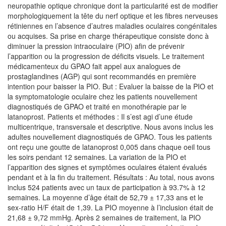
neuropathie optique chronique dont la particularité est de modifier
morphologiquement la tête du nerf optique et les fibres nerveuses
rétiniennes en l’absence d’autres maladies oculaires congénitales
ou acquises. Sa prise en charge thérapeutique consiste donc à
diminuer la pression intraoculaire (PIO) afin de prévenir
l’apparition ou la progression de déficits visuels. Le traitement
médicamenteux du GPAO fait appel aux analogues de
prostaglandines (AGP) qui sont recommandés en première
intention pour baisser la PIO. But : Evaluer la baisse de la PIO et
la symptomatologie oculaire chez les patients nouvellement
diagnostiqués de GPAO et traité en monothérapie par le
latanoprost. Patients et méthodes : Il s’est agi d’une étude
multicentrique, transversale et descriptive. Nous avons inclus les
adultes nouvellement diagnostiqués de GPAO. Tous les patients
ont reçu une goutte de latanoprost 0,005 dans chaque oeil tous
les soirs pendant 12 semaines. La variation de la PIO et
l’apparition des signes et symptômes oculaires étaient évalués
pendant et à la fin du traitement. Résultats : Au total, nous avons
inclus 524 patients avec un taux de participation à 93.7% à 12
semaines. La moyenne d’âge était de 52,79 ± 17,33 ans et le
sex-ratio H/F était de 1,39. La PIO moyenne à l’inclusion était de
21,68 ± 9,72 mmHg. Après 2 semaines de traitement, la PIO