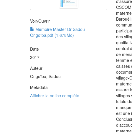
d'assure
CSCOM ce
maternel
Barouéli 
Voir/
Ouvrir
communau
Mémoire Master Dr Sadou
particip
Ongoïba.pdf (1.678Mo)
des vill
qualitat
central 
Date
de ménag
2017
femme e
caisses 
Auteur
documen
Ongoïba, Sadou
village-
maternel
Metadata
assure l
Afficher la notice complète
villages
totale d
manque d
est une 
Conclusi
d'accouc
maternel