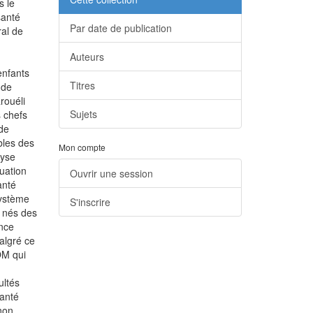
s le
santé
Par date de publication
ral de
Auteurs
enfants
Titres
ude
rouéli
Sujets
s chefs
 de
bles des
Mon compte
lyse
uation
Ouvrir une session
anté
système
S'inscrire
x nés des
ence
algré ce
OM qui
ultés
santé
 non