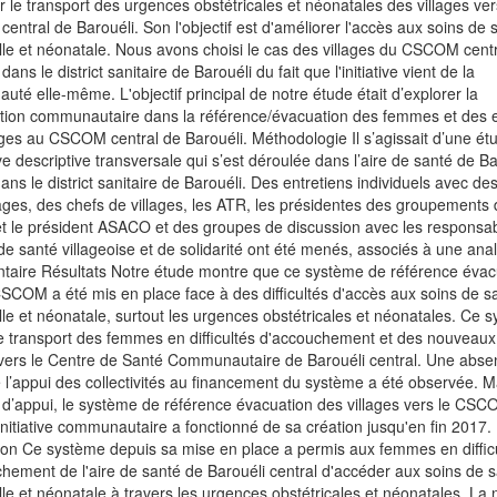
r le transport des urgences obstétricales et néonatales des villages ver
ntral de Barouéli. Son l'objectif est d'améliorer l'accès aux soins de 
le et néonatale. Nous avons choisi le cas des villages du CSCOM cent
dans le district sanitaire de Barouéli du fait que l'initiative vient de la
té elle-même. L'objectif principal de notre étude était d’explorer la
ation communautaire dans la référence/évacuation des femmes et des 
ages au CSCOM central de Barouéli. Méthodologie Il s’agissait d’une ét
ive descriptive transversale qui s’est déroulée dans l’aire de santé de Ba
dans le district sanitaire de Barouéli. Des entretiens individuels avec de
es, des chefs de villages, les ATR, les présidentes des groupements
t le président ASACO et des groupes de discussion avec les responsa
de santé villageoise et de solidarité ont été menés, associés à une ana
taire Résultats Notre étude montre que ce système de référence évac
CSCOM a été mis en place face à des difficultés d'accès aux soins de s
le et néonatale, surtout les urgences obstétricales et néonatales. Ce 
e transport des femmes en difficultés d'accouchement et des nouveau
 vers le Centre de Santé Communautaire de Barouéli central. Une abs
e l’appui des collectivités au financement du système a été observée. M
’appui, le système de référence évacuation des villages vers le CSC
initiative communautaire a fonctionné de sa création jusqu'en fin 2017.
on Ce système depuis sa mise en place a permis aux femmes en diffic
hement de l'aire de santé de Barouéli central d'accéder aux soins de 
le et néonatale à travers les urgences obstétricales et néonatales. La