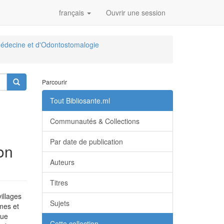
français
Ouvrir une session
édecine et d'Odontostomalogie
Parcourir
Tout Bibliosante.ml
Communautés & Collections
Par date de publication
on
Auteurs
Titres
illages
Sujets
mes et
vue
Cette collection