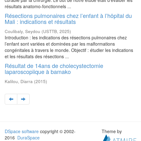
curable par la chirurgie. Le but de notre étude était d’évaluer les
résultats anatomo-fonctionnels ...
Résections pulmonaires chez l’enfant à l’hôpital du
Mali : indications et résultats
Coulibaly, Seydou
(
USTTB
,
2025
)
Introduction : les indications des résections pulmonaires chez
l’enfant sont variées et dominées par les malformations
congénitales à travers le monde. Objectif : étudier les indications
et les résultats des résections ...
Résultat de 14ans de cholecystectomie
laparoscopiique à bamako
Kalilou, Diarra
(
2015
)
DSpace software
copyright © 2002-
Theme by
2016
DuraSpace