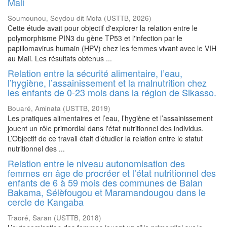
Mali
Soumounou, Seydou dit Mofa
(
USTTB
,
2026
)
Cette étude avait pour objectif d'explorer la relation entre le
polymorphisme PIN3 du gène TP53 et l'infection par le
papillomavirus humain (HPV) chez les femmes vivant avec le VIH
au Mali. Les résultats obtenus ...
Relation entre la sécurité alimentaire, l’eau,
l’hygiène, l’assainissement et la malnutrition chez
les enfants de 0-23 mois dans la région de Sikasso.
Bouaré, Aminata
(
USTTB
,
2019
)
Les pratiques alimentaires et l’eau, l’hygiène et l’assainissement
jouent un rôle primordial dans l'état nutritionnel des individus.
L’Objectif de ce travail était d’étudier la relation entre le statut
nutritionnel des ...
Relation entre le niveau autonomisation des
femmes en âge de procréer et l’état nutritionnel des
enfants de 6 à 59 mois des communes de Balan
Bakama, Sélèfougou et Maramandougou dans le
cercle de Kangaba
Traoré, Saran
(
USTTB
,
2018
)