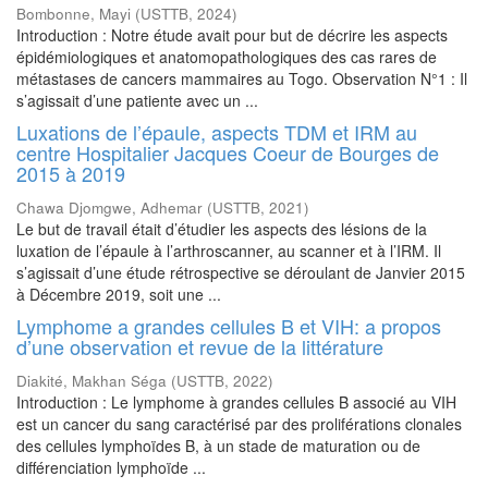
Bombonne, Mayi
(
USTTB
,
2024
)
Introduction : Notre étude avait pour but de décrire les aspects
épidémiologiques et anatomopathologiques des cas rares de
métastases de cancers mammaires au Togo. Observation N°1 : Il
s’agissait d’une patiente avec un ...
Luxations de l’épaule, aspects TDM et IRM au
centre Hospitalier Jacques Coeur de Bourges de
2015 à 2019
Chawa Djomgwe, Adhemar
(
USTTB
,
2021
)
Le but de travail était d’étudier les aspects des lésions de la
luxation de l’épaule à l’arthroscanner, au scanner et à l’IRM. Il
s’agissait d’une étude rétrospective se déroulant de Janvier 2015
à Décembre 2019, soit une ...
Lymphome a grandes cellules B et VIH: a propos
d’une observation et revue de la littérature
Diakité, Makhan Séga
(
USTTB
,
2022
)
Introduction : Le lymphome à grandes cellules B associé au VIH
est un cancer du sang caractérisé par des proliférations clonales
des cellules lymphoïdes B, à un stade de maturation ou de
différenciation lymphoïde ...