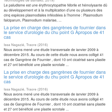
Technologies de Bamako
,
2019
)
Le paludisme est une érythrocytopathie fébrile et hémolysante dû
au développement et à la multiplication d’une ou plusieurs des
cinq espèces plasmodiales inféodées à l’homme : Plasmodium
falciparum, Plasmodium malariae, ...
La prise en charge des gangrènes de fournier dans
le service d'urologie du chu point G Àpropos de 41
cas
Issa Nagazié, Traore
(
2016
)
Nous avons mené une étude transversale de ianvier 2009 à
décembre 2015. Au cours de cette étude nous avons colligé 41
cas de Gangrène de Fournier , dont 10 ont cicatrisé sans plastie
et 27 ont bénéficié une plastie scrotale ...
La prise en charge des gangrènes de fournier dans
le service d'urologie du chu point G Àpropos de 41
cas
Issa Nagazié, Traore
(
2016
)
Nous avons mené une étude transversale de ianvier 2009 à
décembre 2015. Au cours de cette étude nous avons colligé 41
cas de Gangrène de Fournier , dont 10 ont cicatrisé sans plastie
et 27 ont bénéficié une plastie scrotale ...