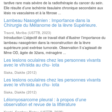
tardive rare mais sévère de la radiothérapie du cancer du sein.
Elle résulte d’une ischémie tissulaire chronique secondaire aux
lésio ns vasculaires et à la fibrose ...
Lambeau Nasogénien : Importance dans la
Chirurgie du Mélanome de la lèvre Supérieure.
Traoré, Moriba
(
USTTB
,
2023
)
Introduction L’objectif de ce travail était d’illustrer l’importance du
lambeau nasogénien dans la reconstruction de la lèvre
supérieure post exérèse tumorale. Observation Il s’agissait de
Mme OD, âgée de 32ans, ménagère ...
Les lesions oculaires chez les personnes vivants
avec le vih/sida au chu- iota
Siaka, Diakite
(
2012
)
Les lesions oculaires chez les personnes vivants
avec le vih/sida au chu- iota
Siaka, Diakite
(
2012
)
Léiomyosarcome pleural : à propos d’une
observation et revue de la littérature
Kanté, Sambou Bintou
(
USTTB
,
2025
)