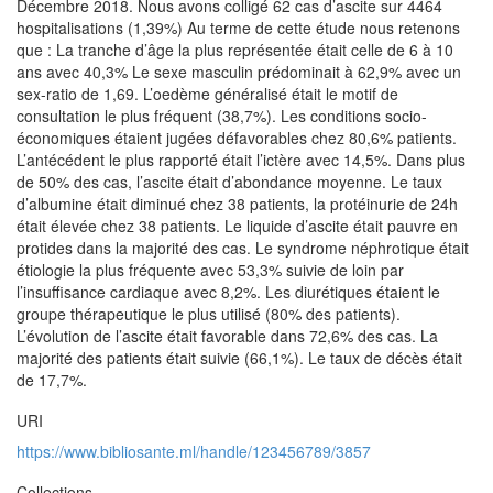
Décembre 2018. Nous avons colligé 62 cas d’ascite sur 4464
hospitalisations (1,39%) Au terme de cette étude nous retenons
que : La tranche d’âge la plus représentée était celle de 6 à 10
ans avec 40,3% Le sexe masculin prédominait à 62,9% avec un
sex-ratio de 1,69. L’oedème généralisé était le motif de
consultation le plus fréquent (38,7%). Les conditions socio-
économiques étaient jugées défavorables chez 80,6% patients.
L’antécédent le plus rapporté était l’ictère avec 14,5%. Dans plus
de 50% des cas, l’ascite était d’abondance moyenne. Le taux
d’albumine était diminué chez 38 patients, la protéinurie de 24h
était élevée chez 38 patients. Le liquide d’ascite était pauvre en
protides dans la majorité des cas. Le syndrome néphrotique était
étiologie la plus fréquente avec 53,3% suivie de loin par
l’insuffisance cardiaque avec 8,2%. Les diurétiques étaient le
groupe thérapeutique le plus utilisé (80% des patients).
L’évolution de l’ascite était favorable dans 72,6% des cas. La
majorité des patients était suivie (66,1%). Le taux de décès était
de 17,7%.
URI
https://www.bibliosante.ml/handle/123456789/3857
Collections