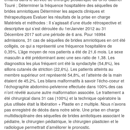
Touré ; Déterminer la fréquence hospitalière des séquelles de
brides amniotiques Déterminer les aspects cliniques et
thérapeutiques Evaluer les résultats de la prise en charge
Matériels et méthodes : Il s’agissait d’une étude rétrospective et
descriptive qui s’est déroulée du 1erJanvier 2012 au 31
Décembre 2017 soit une période de 6 ans. Pour 16994
admissions, 31 cas de séquelles de brides amniotiques en ont été
colligés, ce qui a représenté une fréquence hospitalière de
0,35%. L’âge moyen de nos patients a été de 21,6 mois. Le sexe
masculin a été prédominant avec une sex-ratio de 1,38. Les
diagnostics les plus fréquent ont été la syndactylie (54,8%), les
sillons cutanés de striction (22,6%). Les patients atteints au
membre supérieur ont représenté 54,8%, et l’atteinte de la main
étaient de 45,2%. Les bilans malformatifs à savoir l’écho-coeur et
l’échographie abdomino-pelvienne effectuée dans 100% des cas
n’ont révélé aucune autre malformation associée. Le traitement a
été chirurgical dans 31 cas (100%) et la technique opératoire la
plus utilisée était la libération + Plastie en z multiple. Nous n’avons
pas enregistré de décès dans notre série. Une prise en charge
multidisciplinaire des séquelles de brides amitotiques associant le
pédiatre, le chirurgien pédiatrique, le chirurgien plasticien et le
radiologue permettrait d’améliorer le pronostic.