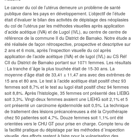
Le cancer du col de l’utérus demeure un problème de santé
publique dans les pays en développement. L’objectif de l’étude
était d’évaluer le bilan des activités de dépistage des néoplasies
du col de l’utérus par les méthodes visuelles après application
d’acide acétique (IVA) et de Lugol (IVL), au centre de centre de
référence de la commune II du District de Bamako. Notre étude a
été réalisée de façon rétrospective, prospective et descriptive sur
2 ans et 6 mois, après l’inspection visuelle du col après
application de l’acide acétique (IVA) et de lugol (IVL) au CS Réf
CII du District de Bamako portant sur 1071 femmes. Les résultats
: La tranche d´âge la plus touchée était de 15-30 ans. La
moyenne d’âge était de 33,41 ± 11,47 ans avec des extrêmes de
15 ans et 80 ans. Le test à l’acide acétique était positif chez 93
femmes soit 8,7% et le test au lugol était positif chez 94 femmes
soit 8,8%. Après l’histologie, 35 femmes ont présenté des LIEBG
soit 3,3%. Vingt-deux femmes avaient une LIEHG soit 2,1% et 5
ont présenté un carcinome épidermoïde soit 0,5%. La technique
de traitement des lésions précancéreuses a été la Cryothérapie
chez 50 patientes soit 4,7%. Douze femmes soit 1,1% ont été
orientées vers le CHU GT pour prise en charge. Compte tenu de
la facilité pratique du dépistage par les méthodes d´inspection
visuelle, des efforts restent à faire pour la vulgarisation des