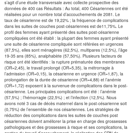
s’agit d’une étude transversale avec collecte prospective des
données de 400 cas Résultats : Au total, 400 Césariennes ont été
réalisées pour un nombre total d’accouchements de 2081. Le
taux de césarienne est de 19,22% ; la fréquence de complications
dans les suites de couches post-césariennes est de11,75%. Le
profil des femmes ayant présenté des suites post-césarienne
compliquées ont été établi : la plupart des femmes ayant présenté
une suite de césarienne compliquée sont référées en urgences
(87,5%), elles sont ménagères (62,5%), multipares (12,5%), l’âge
19-35 ans (85%), analphabète (57,50%). Plusieurs facteurs de
risque ont été identifiés : la rupture prématurée des membranes
(OR=2,45), le travail prolongé (OR=5,35), la métrorragie à
l’admission (OR=0,15), la césarienne en urgence (OR=1,87), la
prolongation de la durée de césarienne (OR=4,88) et l’anémie
(OR=1,72) exposent à la survenue de complications dans le post-
césarienne. Les principales complications ont été : l’anémie
(57,5%) ; l’hémorragie (22,5%) ; et l’infection (12,5%). Nous
avons noté 3 cas de décès maternel dans le post-césarienne soit
(0,75%) de l’ensemble de nos césariennes. Les stratégies de
réduction des complications dans les suites de couches post
césariennes doivent améliorer la prise en charge des grossesses
pathologiques et des grossesses à risque et ses complications, la