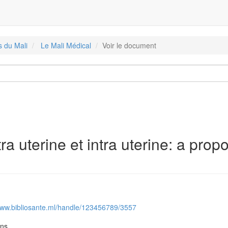
s du Mali
Le Mali Médical
Voir le document
a uterine et intra uterine: a prop
/www.bibliosante.ml/handle/123456789/3557
ons