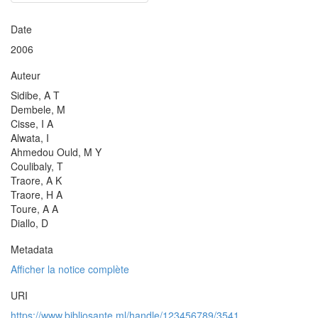
Date
2006
Auteur
Sidibe, A T
Dembele, M
Cisse, I A
Alwata, I
Ahmedou Ould, M Y
Coulibaly, T
Traore, A K
Traore, H A
Toure, A A
Diallo, D
Metadata
Afficher la notice complète
URI
https://www.bibliosante.ml/handle/123456789/3541