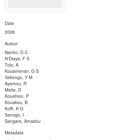
Date
2008
Auteur
Nanho, D C
N'Diaye, F S
Tolo, A
Kouamenan, G S
Sekongo, Y M
Ayemou, R
Meite, D
Kouehion, P
Kouakou, B
Koffi, K G
Sanogo, I
Sangare, Amadou
Metadata