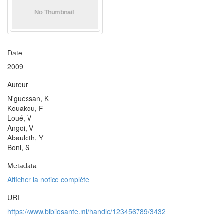
Date
2009
Auteur
N'guessan, K
Kouakou, F
Loué, V
Angoi, V
Abauleth, Y
Boni, S
Metadata
Afficher la notice complète
URI
https://www.bibliosante.ml/handle/123456789/3432