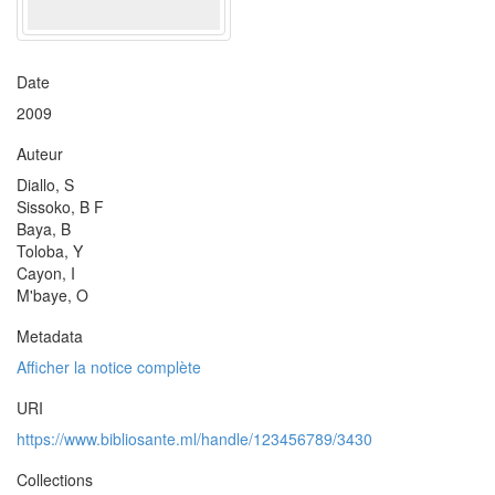
Date
2009
Auteur
Diallo, S
Sissoko, B F
Baya, B
Toloba, Y
Cayon, I
M'baye, O
Metadata
Afficher la notice complète
URI
https://www.bibliosante.ml/handle/123456789/3430
Collections