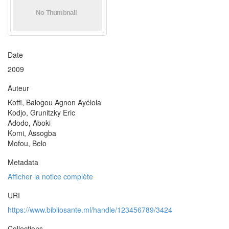
Date
2009
Auteur
Koffi, Balogou Agnon Ayélola
Kodjo, Grunitzky Eric
Adodo, Aboki
Komi, Assogba
Mofou, Belo
Metadata
Afficher la notice complète
URI
https://www.bibliosante.ml/handle/123456789/3424
Collections