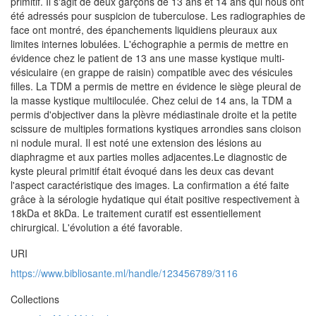
primitif. Il s'agit de deux garçons de 13 ans et 14 ans qui nous ont
été adressés pour suspicion de tuberculose. Les radiographies de
face ont montré, des épanchements liquidiens pleuraux aux
limites internes lobulées. L'échographie a permis de mettre en
évidence chez le patient de 13 ans une masse kystique multi-
vésiculaire (en grappe de raisin) compatible avec des vésicules
filles. La TDM a permis de mettre en évidence le siège pleural de
la masse kystique multiloculée. Chez celui de 14 ans, la TDM a
permis d'objectiver dans la plèvre médiastinale droite et la petite
scissure de multiples formations kystiques arrondies sans cloison
ni nodule mural. Il est noté une extension des lésions au
diaphragme et aux parties molles adjacentes.Le diagnostic de
kyste pleural primitif était évoqué dans les deux cas devant
l'aspect caractéristique des images. La confirmation a été faite
grâce à la sérologie hydatique qui était positive respectivement à
18kDa et 8kDa. Le traitement curatif est essentiellement
chirurgical. L'évolution a été favorable.
URI
https://www.bibliosante.ml/handle/123456789/3116
Collections