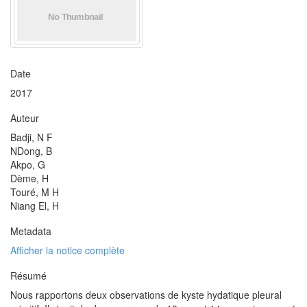
Date
2017
Auteur
Badji, N F
NDong, B
Akpo, G
Dème, H
Touré, M H
Niang El, H
Metadata
Afficher la notice complète
Résumé
Nous rapportons deux observations de kyste hydatique pleural