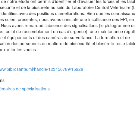
s de notre étude ont permis d’identifier et d’évaluer les forces et les fai
osécurité et de la biosûreté au sein du Laboratoire Central Vétérinaire 
dentifiés avec des positions d’améliorations. Bien que les connaissan
es soient présentes, nous avons constaté une insuffisance des EPI, en 
 Nous avons remarqué l’absence des signalisations (le pictogramme d
es, point de rassemblement en cas d’urgence), une maintenance régul
s et équipements et des caméras de surveillance. La formation et de
isation des personnels en matière de biosécurité et biosûreté reste faibl
aux attentes voulus
/www.bibliosante.ml/handle/123456789/15926
ons
moires de spécialisations