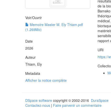
résultat
de la bi
Bamako i
théoriqu
Voir/
Ouvrir
médical.
Memoire Master M. Ely Thiam.pdf
biorisqu
(1.269Mo)
matériel
sensibil
rapport 
Date
2026
URI
https:/
Auteur
Thiam, Ely
Collecti
Mé
Metadata
Afficher la notice complète
DSpace software
copyright © 2002-2016
DuraSpace
Contactez-nous
|
Faire parvenir un commentaire