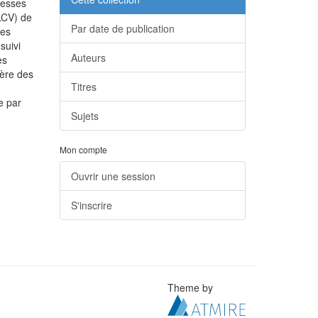
blesses
(LCV) de
Par date de publication
ces
suivi
Auteurs
es
ière des
Titres
e par
Sujets
Mon compte
Ouvrir une session
S'inscrire
Theme by