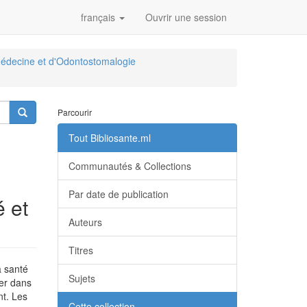
français
Ouvrir une session
édecine et d'Odontostomalogie
Parcourir
Tout Bibliosante.ml
Communautés & Collections
Par date de publication
 et
Auteurs
Titres
a santé
Sujets
ver dans
nt. Les
Cette collection