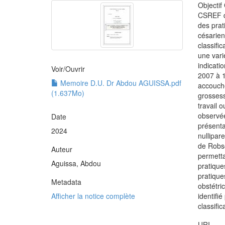
Objectif
CSREF de
des prat
césarien
classifi
une vari
indicati
Voir/
Ouvrir
2007 à 1
Memoire D.U. Dr Abdou AGUISSA.pdf
accouche
(1.637Mo)
grossess
travail 
observée
Date
présenta
2024
nullipar
de Robso
Auteur
permetta
Aguissa, Abdou
pratique
pratique
Metadata
obstétri
Afficher la notice complète
identifi
classifi
URI