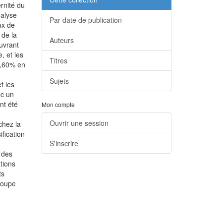
ernité du
nalyse
Par date de publication
ux de
 de la
Auteurs
ouvrant
, et les
Titres
8,60% en
Sujets
t les
ec un
nt été
Mon compte
Ouvrir une session
chez la
ification
S'inscrire
,
n des
ations
ts
groupe