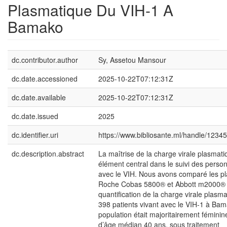
Plasmatique Du VIH-1 A
Bamako
dc.contributor.author
Sy, Assetou Mansour
dc.date.accessioned
2025-10-22T07:12:31Z
dc.date.available
2025-10-22T07:12:31Z
dc.date.issued
2025
dc.identifier.uri
https://www.bibliosante.ml/handle/123
dc.description.abstract
La maîtrise de la charge virale plasmati
élément central dans le suivi des perso
avec le VIH. Nous avons comparé les p
Roche Cobas 5800® et Abbott m2000® 
quantification de la charge virale plasm
398 patients vivant avec le VIH-1 à Ba
population était majoritairement féminin
d’âge médian 40 ans, sous traitement