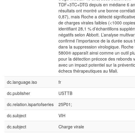
TDF+3TC+DTG depuis en médiane 6 an
résultats ont montré une bonne corrélati
0,87), mais Roche a détecté significati
de charges virales faibles (<1000 copie
identifiant 28,1 % d’échantillons supplé
négatifs selon Abbott. L’analyse multivar
confirmé l’importance de la durée sous 
dans la suppression virologique. Roche
5800® apparaît ainsi comme un outil plu
pour la détection précoce des rebonds v
avec un impact potentiel sur la préventi
échecs thérapeutiques au Mali.
dc.language.iso
fr
dc.publisher
USTTB
dc.relation.ispartofseries
25P01;
dc.subject
VIH
dc.subject
Charge virale