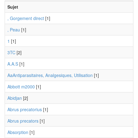
Sujet
, Gorgement direct
[1]
, Peau
[1]
1
[1]
3TC
[2]
A.A.S
[1]
AaAntiparasitaires, Analgesiques, Utilisation
[1]
Abbott m2000
[1]
Abidjan
[2]
Abrus precatorius
[1]
Abrus precators
[1]
Absorption
[1]