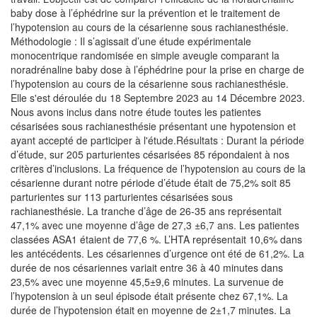
baby dose à l’éphédrine sur la prévention et le traitement de
l’hypotension au cours de la césarienne sous rachianesthésie.
Méthodologie : Il s’agissait d’une étude expérimentale
monocentrique randomisée en simple aveugle comparant la
noradrénaline baby dose à l’éphédrine pour la prise en charge de
l’hypotension au cours de la césarienne sous rachianesthésie.
Elle s'est déroulée du 18 Septembre 2023 au 14 Décembre 2023.
Nous avons inclus dans notre étude toutes les patientes
césarisées sous rachianesthésie présentant une hypotension et
ayant accepté de participer à l'étude.Résultats : Durant la période
d’étude, sur 205 parturientes césarisées 85 répondaient à nos
critères d’inclusions. La fréquence de l’hypotension au cours de la
césarienne durant notre période d’étude était de 75,2% soit 85
parturientes sur 113 parturientes césarisées sous
rachianesthésie. La tranche d’âge de 26-35 ans représentait
47,1% avec une moyenne d’âge de 27,3 ±6,7 ans. Les patientes
classées ASA1 étaient de 77,6 %. L’HTA représentait 10,6% dans
les antécédents. Les césariennes d’urgence ont été de 61,2%. La
durée de nos césariennes variait entre 36 à 40 minutes dans
23,5% avec une moyenne 45,5±9,6 minutes. La survenue de
l’hypotension à un seul épisode était présente chez 67,1%. La
durée de l’hypotension était en moyenne de 2±1,7 minutes. La