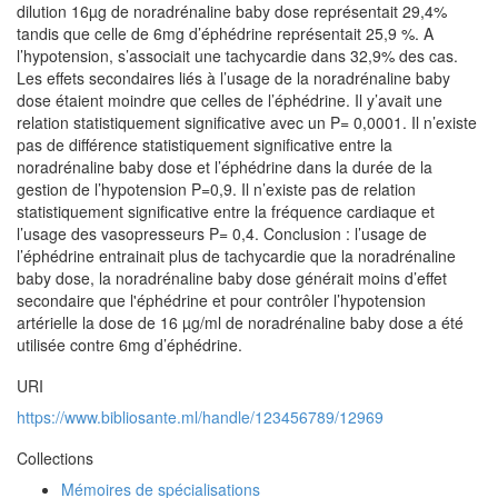
dilution 16µg de noradrénaline baby dose représentait 29,4%
tandis que celle de 6mg d’éphédrine représentait 25,9 %. A
l’hypotension, s’associait une tachycardie dans 32,9% des cas.
Les effets secondaires liés à l’usage de la noradrénaline baby
dose étaient moindre que celles de l’éphédrine. Il y’avait une
relation statistiquement significative avec un P= 0,0001. Il n’existe
pas de différence statistiquement significative entre la
noradrénaline baby dose et l’éphédrine dans la durée de la
gestion de l’hypotension P=0,9. Il n’existe pas de relation
statistiquement significative entre la fréquence cardiaque et
l’usage des vasopresseurs P= 0,4. Conclusion : l’usage de
l’éphédrine entrainait plus de tachycardie que la noradrénaline
baby dose, la noradrénaline baby dose générait moins d’effet
secondaire que l'éphédrine et pour contrôler l’hypotension
artérielle la dose de 16 µg/ml de noradrénaline baby dose a été
utilisée contre 6mg d’éphédrine.
URI
https://www.bibliosante.ml/handle/123456789/12969
Collections
Mémoires de spécialisations