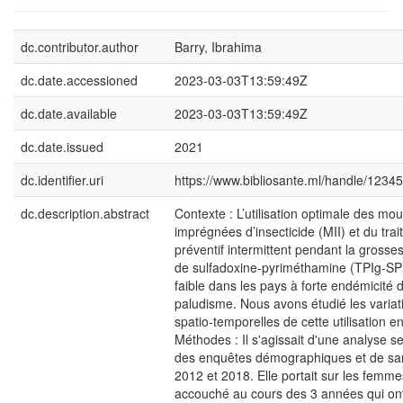
dc.contributor.author
Barry, Ibrahima
dc.date.accessioned
2023-03-03T13:59:49Z
dc.date.available
2023-03-03T13:59:49Z
dc.date.issued
2021
dc.identifier.uri
https://www.bibliosante.ml/handle/123
dc.description.abstract
Contexte : L’utilisation optimale des mou
imprégnées d’insecticide (MII) et du tra
préventif intermittent pendant la grosse
de sulfadoxine-pyriméthamine (TPIg-SP)
faible dans les pays à forte endémicité 
paludisme. Nous avons étudié les variat
spatio-temporelles de cette utilisation e
Méthodes : Il s'agissait d'une analyse s
des enquêtes démographiques et de sa
2012 et 2018. Elle portait sur les femm
accouché au cours des 3 années qui on