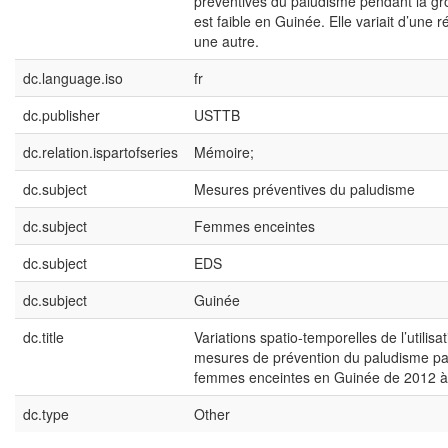
préventives du paludisme pendant la g
est faible en Guinée. Elle variait d’une r
une autre.
dc.language.iso
fr
dc.publisher
USTTB
dc.relation.ispartofseries
Mémoire;
dc.subject
Mesures préventives du paludisme
dc.subject
Femmes enceintes
dc.subject
EDS
dc.subject
Guinée
dc.title
Variations spatio-temporelles de l’utilisa
mesures de prévention du paludisme pa
femmes enceintes en Guinée de 2012 à
dc.type
Other