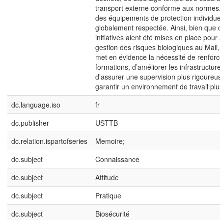
transport externe conforme aux normes. L
des équipements de protection individue
globalement respectée. Ainsi, bien que 
initiatives aient été mises en place pour
gestion des risques biologiques au Mali,
met en évidence la nécessité de renforc
formations, d’améliorer les infrastructur
d’assurer une supervision plus rigoureu
garantir un environnement de travail plu
dc.language.iso
fr
dc.publisher
USTTB
dc.relation.ispartofseries
Memoire;
dc.subject
Connaissance
dc.subject
Attitude
dc.subject
Pratique
dc.subject
Biosécurité