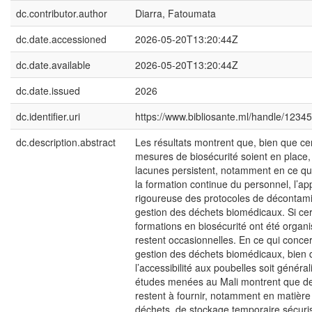
dc.contributor.author
Diarra, Fatoumata
dc.date.accessioned
2026-05-20T13:20:44Z
dc.date.available
2026-05-20T13:20:44Z
dc.date.issued
2026
dc.identifier.uri
https://www.bibliosante.ml/handle/123
dc.description.abstract
Les résultats montrent que, bien que ce
mesures de biosécurité soient en place,
lacunes persistent, notamment en ce qu
la formation continue du personnel, l’app
rigoureuse des protocoles de décontamin
gestion des déchets biomédicaux. Si cer
formations en biosécurité ont été organi
restent occasionnelles. En ce qui conce
gestion des déchets biomédicaux, bien 
l’accessibilité aux poubelles soit généra
études menées au Mali montrent que des
restent à fournir, notamment en matière 
déchets, de stockage temporaire sécuri