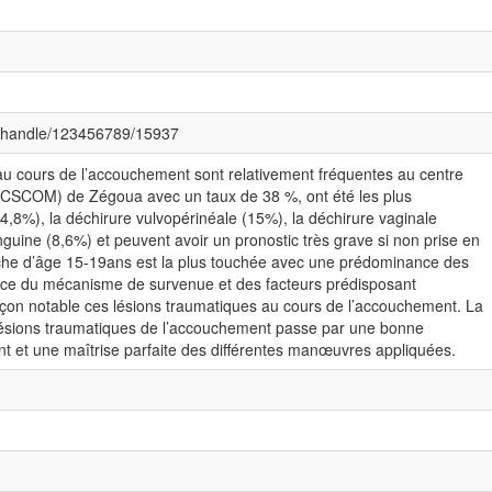
ml/handle/123456789/15937
au cours de l’accouchement sont relativement fréquentes au centre
CSCOM) de Zégoua avec un taux de 38 %, ont été les plus
74,8%), la déchirure vulvopérinéale (15%), la déchirure vaginale
guine (8,6%) et peuvent avoir un pronostic très grave si non prise en
che d’âge 15-19ans est la plus touchée avec une prédominance des
nce du mécanisme de survenue et des facteurs prédisposant
açon notable ces lésions traumatiques au cours de l’accouchement. La
lésions traumatiques de l’accouchement passe par une bonne
t et une maîtrise parfaite des différentes manœuvres appliquées.