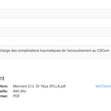
n charge des complications traumatiques de l’accouchement au CSCom
nt
Nom:
Memoire D.U. Dr Yaya SYLLA.pdf
Voir/
Ouvri
aille:
899.3Ko
rmat:
PDF