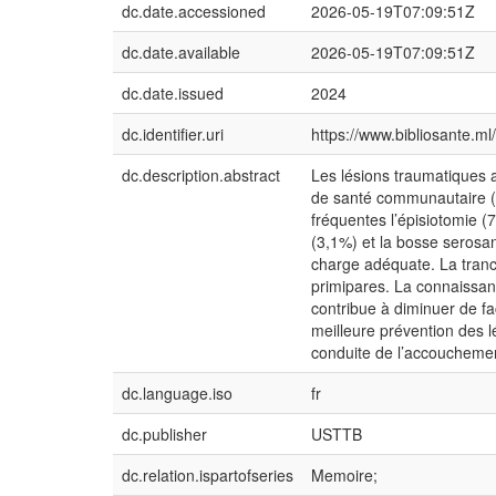
dc.date.accessioned
2026-05-19T07:09:51Z
dc.date.available
2026-05-19T07:09:51Z
dc.date.issued
2024
dc.identifier.uri
https://www.bibliosante.
dc.description.abstract
Les lésions traumatiques 
de santé communautaire (
fréquentes l’épisiotomie (
(3,1%) et la bosse serosan
charge adéquate. La tran
primipares. La connaissa
contribue à diminuer de f
meilleure prévention des 
conduite de l’accouchemen
dc.language.iso
fr
dc.publisher
USTTB
dc.relation.ispartofseries
Memoire;