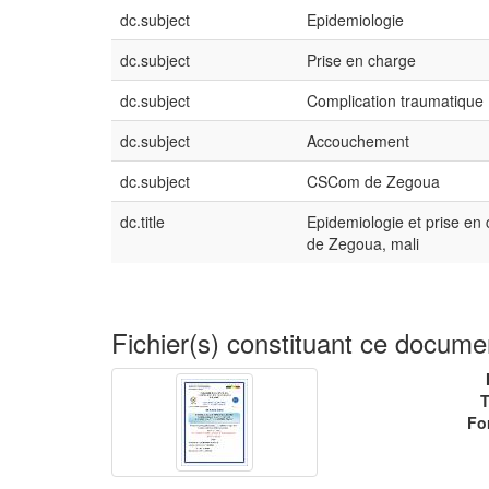
dc.subject
Epidemiologie
dc.subject
Prise en charge
dc.subject
Complication traumatique
dc.subject
Accouchement
dc.subject
CSCom de Zegoua
dc.title
Epidemiologie et prise e
de Zegoua, mali
Fichier(s) constituant ce docume
T
Fo