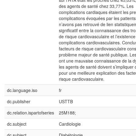
sur l’HTA était les proches chez 45,03%,
des agents de santé chez 33,77%. Les
complications cardiaques étaient les pr
complications évoquées par les patient
n’avons pas retrouvé de lien statistique
significatif entre la connaissance des tro
de risque cardiovasculaire et l’existence
complications cardiovasculaires. Conclu
facteurs de risque cardiovasculaire cons
problème majeur de santé publique. Les
ont une mauvaise connaissance de la dy
les agents de santé doivent s’impliquer
pour une meilleure explication des facte
risque cardiovasculaire.
dc.language.iso
fr
dc.publisher
USTTB
dc.relation.ispartofseries
25M188;
dc.subject
Cardiologie
dc.subject
Diabétologie