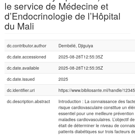
le service de Médecine et
d’Endocrinologie de l’Hôpital
du Mali
dc.contributor.author
Dembélé, Djiguiya
dc.date.accessioned
2025-08-28T12:55:35Z
dc.date.available
2025-08-28T12:55:35Z
dc.date.issued
2025
dc.identifier.uri
https://www.bibliosante.ml/handle/123
dc.description.abstract
Introduction : La connaissance des fact
risque cardiovasculaire constitue un él
essentiel pour une meilleure prévention
maladies cardiovasculaires. L’objectif d
était de déterminer le niveau de connai
patients diabétiques sur trois facteurs d