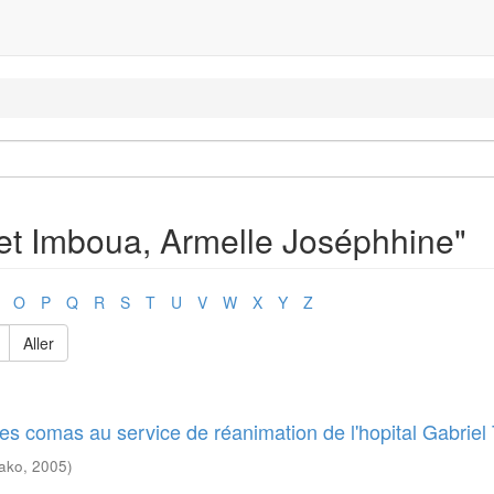
get Imboua, Armelle Joséphhine"
O
P
Q
R
S
T
U
V
W
X
Y
Z
Aller
es comas au service de réanimation de l'hopital Gabriel
mako
,
2005
)