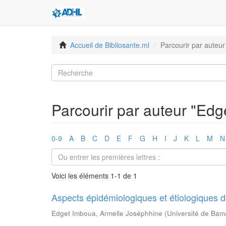
Accueil de Bibliosante.ml
Parcourir par auteur
Parcourir par auteur "Ed
0-9
A
B
C
D
E
F
G
H
I
J
K
L
M
N
Voici les éléments 1-1 de 1
Aspects épidémiologiques et étiologiques d
Edget Imboua, Armelle Joséphhine
(
Université de Ba