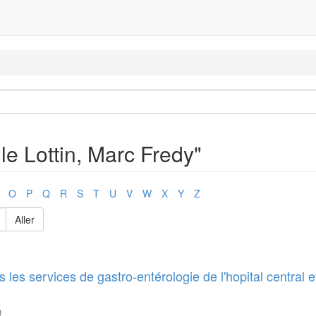
le Lottin, Marc Fredy"
O
P
Q
R
S
T
U
V
W
X
Y
Z
Aller
es services de gastro-entérologie de l'hopital central e
)