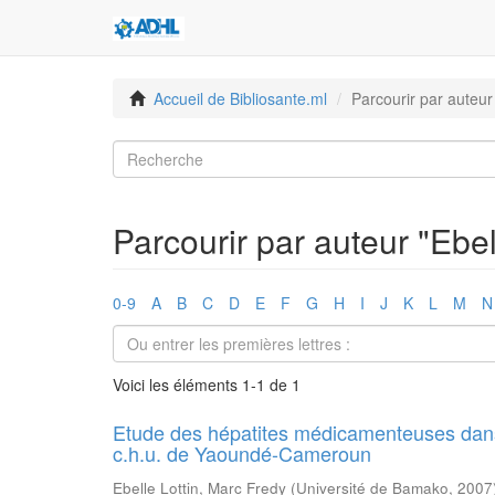
Accueil de Bibliosante.ml
Parcourir par auteur
Parcourir par auteur "Ebel
0-9
A
B
C
D
E
F
G
H
I
J
K
L
M
N
Voici les éléments 1-1 de 1
Etude des hépatites médicamenteuses dans l
c.h.u. de Yaoundé-Cameroun
Ebelle Lottin, Marc Fredy
(
Université de Bamako
,
2007