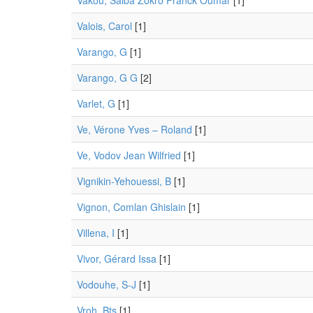
Vakou, Saiba Zokro Franck Oumar
[1]
Valois, Carol
[1]
Varango, G
[1]
Varango, G G
[2]
Varlet, G
[1]
Ve, Vérone Yves – Roland
[1]
Ve, Vodov Jean Wilfried
[1]
Vignikin-Yehouessi, B
[1]
Vignon, Comlan Ghislain
[1]
Villena, I
[1]
Vivor, Gérard Issa
[1]
Vodouhe, S-J
[1]
Vroh, Bts
[1]